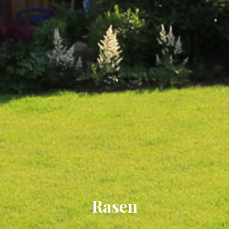
R
a
s
e
n